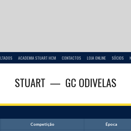
ULTADOS
ACADEMIA STUART HCM
CONTACTOS
LOJA ONLINE
SÓCIOS
STUART
—
GC ODIVELAS
Competição
Época