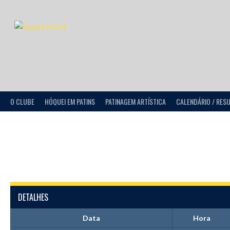
O CLUBE
HÓQUEI EM PATINS
PATINAGEM ARTÍSTICA
CALENDÁRIO / RES
DETALHES
Data
Hora