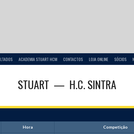
ULTADOS
ACADEMIA STUART HCM
CONTACTOS
LOJA ONLINE
SÓCIOS
STUART
—
H.C. SINTRA
Hora
Competição