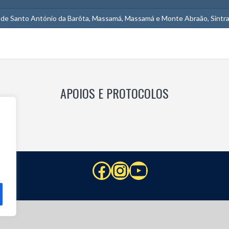
 de Santo António da Barôta, Massamá, Massamá e Monte Abraão, Sintra,
APOIOS E PROTOCOLOS
Facebook
Instagram
YouTube