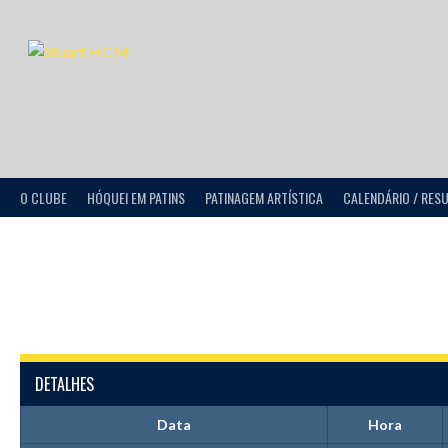
O CLUBE
HÓQUEI EM PATINS
PATINAGEM ARTÍSTICA
CALENDÁRIO / RES
DETALHES
Data
Hora