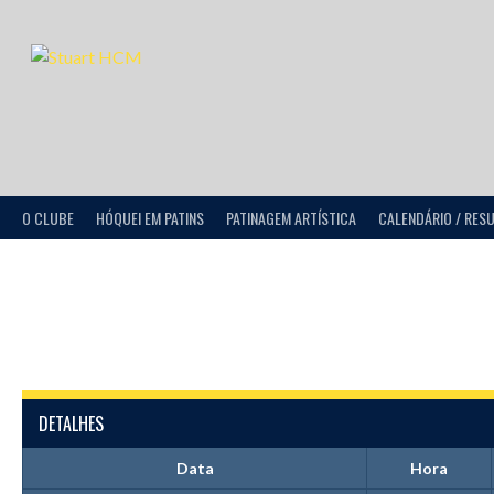
O CLUBE
HÓQUEI EM PATINS
PATINAGEM ARTÍSTICA
CALENDÁRIO / RES
DETALHES
Data
Hora