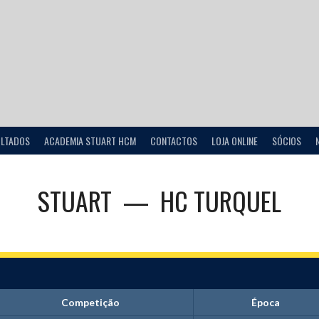
ULTADOS
ACADEMIA STUART HCM
CONTACTOS
LOJA ONLINE
SÓCIOS
STUART
—
HC TURQUEL
Competição
Época