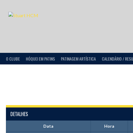
O CLUBE
HÓQUEI EM PATINS
PATINAGEM ARTÍSTICA
CALENDÁRIO / RES
DETALHES
Data
Hora