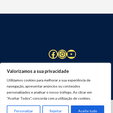
Facebook
Instagram
YouTube
Valorizamos a sua privacidade
Utilizamos cookies para melhorar a sua experiência de
navegação, apresentar anúncios ou conteúdos
personalizados e analisar o nosso tráfego. Ao clicar em
"Aceitar Todos", concorda com a utilização de cookies.
© 2026 STUART HCM | TODOS OS DIREITOS RESERVADOS
DESENVOLVIDO POR
JOSEXAVIER.COM
Personalizar
Rejeitar
Aceite tudo