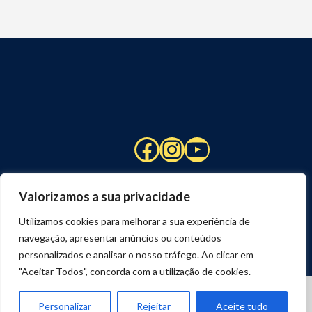
Facebook
Instagram
YouTube
Valorizamos a sua privacidade
Utilizamos cookies para melhorar a sua experiência de
navegação, apresentar anúncios ou conteúdos
personalizados e analisar o nosso tráfego. Ao clicar em
"Aceitar Todos", concorda com a utilização de cookies.
© 2026 STUART HCM | TODOS OS DIREITOS RESERVADOS
DESENVOLVIDO POR
JOSEXAVIER.COM
Personalizar
Rejeitar
Aceite tudo