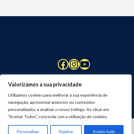
Facebook
Instagram
YouTube
Valorizamos a sua privacidade
Utilizamos cookies para melhorar a sua experiência de
navegação, apresentar anúncios ou conteúdos
personalizados e analisar o nosso tráfego. Ao clicar em
"Aceitar Todos", concorda com a utilização de cookies.
© 2026 STUART HCM | TODOS OS DIREITOS RESERVADOS
DESENVOLVIDO POR
JOSEXAVIER.COM
Personalizar
Rejeitar
Aceite tudo