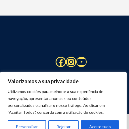
Facebook
Instagram
YouTube
Valorizamos a sua privacidade
Utilizamos cookies para melhorar a sua experiência de
navegação, apresentar anúncios ou conteúdos
personalizados e analisar o nosso tráfego. Ao clicar em
"Aceitar Todos", concorda com a utilização de cookies.
© 2026 STUART HCM | TODOS OS DIREITOS RESERVADOS
DESENVOLVIDO POR
JOSEXAVIER.COM
Personalizar
Rejeitar
Aceite tudo