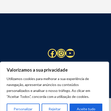
Facebook
Instagram
YouTube
Valorizamos a sua privacidade
Utilizamos cookies para melhorar a sua experiência de
navegação, apresentar anúncios ou conteúdos
personalizados e analisar o nosso tráfego. Ao clicar em
"Aceitar Todos", concorda com a utilização de cookies.
© 2026 STUART HCM | TODOS OS DIREITOS RESERVADOS
DESENVOLVIDO POR
JOSEXAVIER.COM
Personalizar
Rejeitar
Aceite tudo