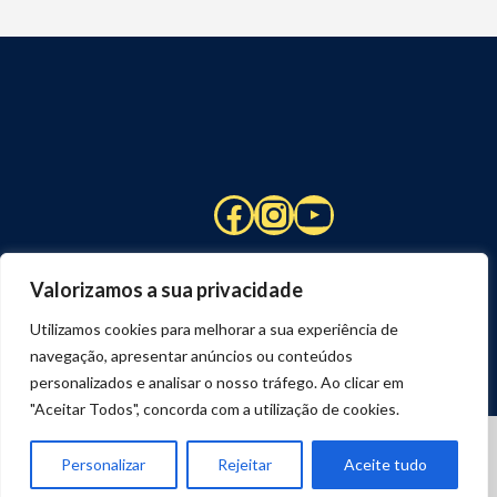
Facebook
Instagram
YouTube
Valorizamos a sua privacidade
Utilizamos cookies para melhorar a sua experiência de
navegação, apresentar anúncios ou conteúdos
personalizados e analisar o nosso tráfego. Ao clicar em
"Aceitar Todos", concorda com a utilização de cookies.
© 2026 STUART HCM | TODOS OS DIREITOS RESERVADOS
DESENVOLVIDO POR
JOSEXAVIER.COM
Personalizar
Rejeitar
Aceite tudo