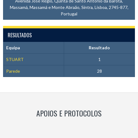
Avenida José Régio, Quinta de Santo António da Barôta,
Massamá, Massamá e Monte Abraão, Sintra, Lisboa, 2745-877,
Portugal
RESULTADOS
Equipa
Resultado
STUART
1
Parede
28
APOIOS E PROTOCOLOS