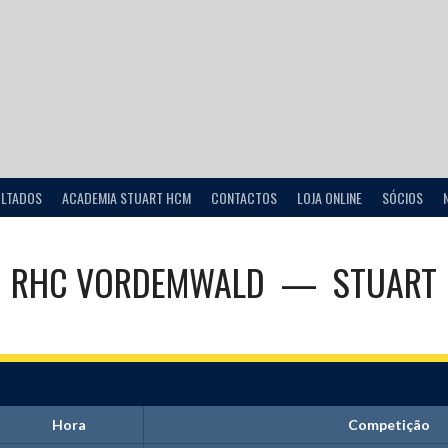
ULTADOS
ACADEMIA STUART HCM
CONTACTOS
LOJA ONLINE
SÓCIOS
RHC VORDEMWALD
—
STUART
Hora
Competição