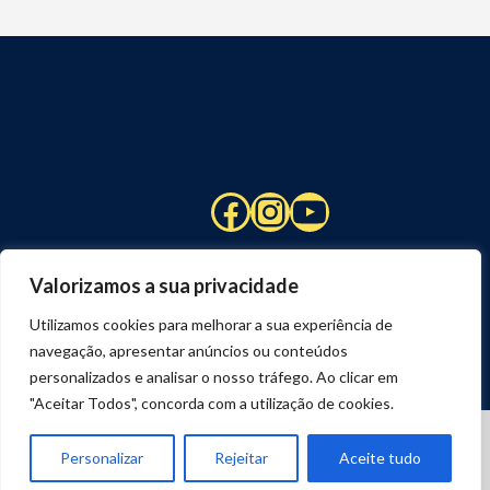
Facebook
Instagram
YouTube
Valorizamos a sua privacidade
Utilizamos cookies para melhorar a sua experiência de
navegação, apresentar anúncios ou conteúdos
personalizados e analisar o nosso tráfego. Ao clicar em
"Aceitar Todos", concorda com a utilização de cookies.
© 2026 STUART HCM | TODOS OS DIREITOS RESERVADOS
DESENVOLVIDO POR
JOSEXAVIER.COM
Personalizar
Rejeitar
Aceite tudo