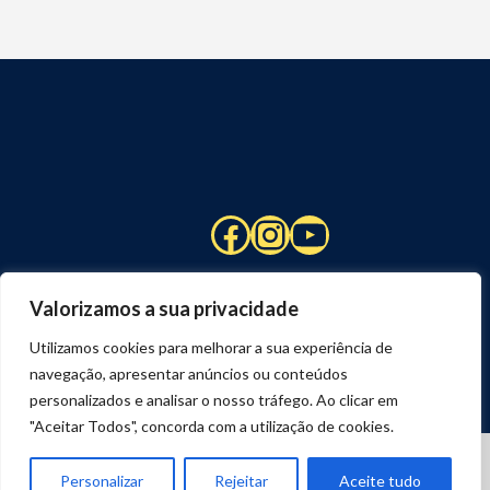
Facebook
Instagram
YouTube
Valorizamos a sua privacidade
Utilizamos cookies para melhorar a sua experiência de
navegação, apresentar anúncios ou conteúdos
personalizados e analisar o nosso tráfego. Ao clicar em
"Aceitar Todos", concorda com a utilização de cookies.
© 2026 STUART HCM | TODOS OS DIREITOS RESERVADOS
DESENVOLVIDO POR
JOSEXAVIER.COM
Personalizar
Rejeitar
Aceite tudo