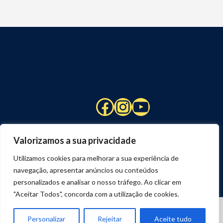
Facebook
Instagram
YouTube
Valorizamos a sua privacidade
Utilizamos cookies para melhorar a sua experiência de
navegação, apresentar anúncios ou conteúdos
personalizados e analisar o nosso tráfego. Ao clicar em
"Aceitar Todos", concorda com a utilização de cookies.
© 2026 STUART HCM | TODOS OS DIREITOS RESERVADOS
DESENVOLVIDO POR
JOSEXAVIER.COM
Personalizar
Rejeitar
Aceite tudo