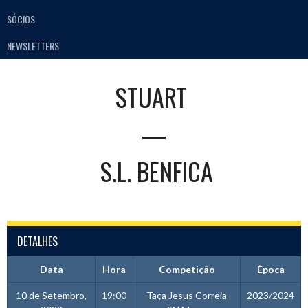
SÓCIOS
NEWSLETTERS
STUART
—
S.L. BENFICA
DETALHES
Data
Hora
Competição
Época
10 de Setembro,
19:00
Taça Jesus Correia
2023/2024