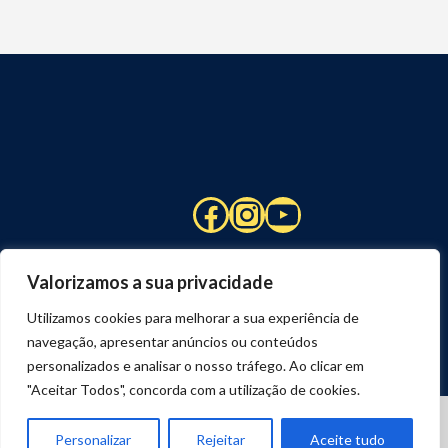
Facebook
Instagram
YouTube
Valorizamos a sua privacidade
Utilizamos cookies para melhorar a sua experiência de
navegação, apresentar anúncios ou conteúdos
personalizados e analisar o nosso tráfego. Ao clicar em
"Aceitar Todos", concorda com a utilização de cookies.
© 2026 STUART HCM | TODOS OS DIREITOS RESERVADOS
DESENVOLVIDO POR
JOSEXAVIER.COM
Personalizar
Rejeitar
Aceite tudo