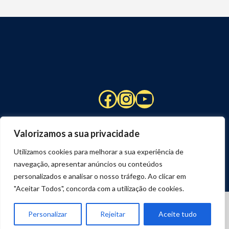
Facebook
Instagram
YouTube
Valorizamos a sua privacidade
Utilizamos cookies para melhorar a sua experiência de
navegação, apresentar anúncios ou conteúdos
personalizados e analisar o nosso tráfego. Ao clicar em
"Aceitar Todos", concorda com a utilização de cookies.
© 2026 STUART HCM | TODOS OS DIREITOS RESERVADOS
DESENVOLVIDO POR
JOSEXAVIER.COM
Personalizar
Rejeitar
Aceite tudo