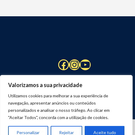
Facebook
Instagram
YouTube
Valorizamos a sua privacidade
Utilizamos cookies para melhorar a sua experiência de
navegação, apresentar anúncios ou conteúdos
personalizados e analisar o nosso tráfego. Ao clicar em
"Aceitar Todos", concorda com a utilização de cookies.
© 2026 STUART HCM | TODOS OS DIREITOS RESERVADOS
DESENVOLVIDO POR
JOSEXAVIER.COM
Personalizar
Rejeitar
Aceite tudo