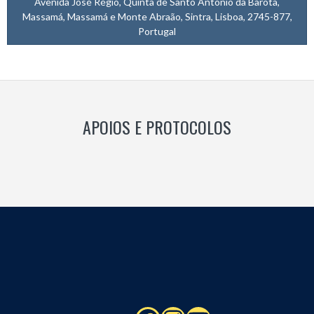
Avenida José Régio, Quinta de Santo António da Barôta,
Massamá, Massamá e Monte Abraão, Sintra, Lisboa, 2745-877,
Portugal
APOIOS E PROTOCOLOS