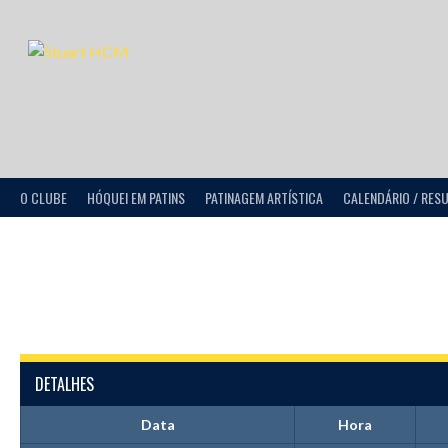
O CLUBE
HÓQUEI EM PATINS
PATINAGEM ARTÍSTICA
CALENDÁRIO / RES
DETALHES
Data
Hora