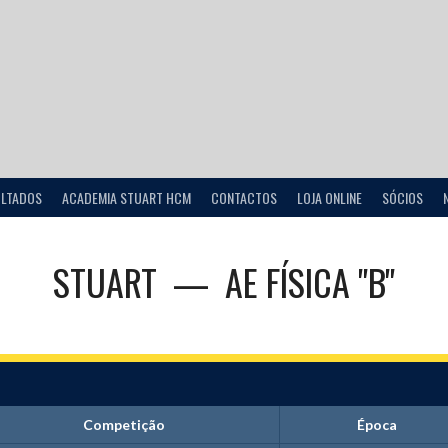
ULTADOS
ACADEMIA STUART HCM
CONTACTOS
LOJA ONLINE
SÓCIOS
STUART
—
AE FÍSICA "B"
Competição
Época