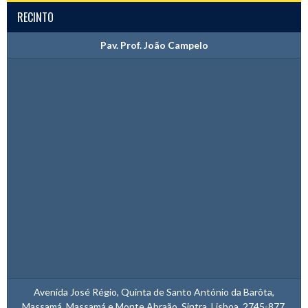
RECINTO
Pav. Prof. João Campelo
Avenida José Régio, Quinta de Santo António da Barôta,
Massamá, Massamá e Monte Abraão, Sintra, Lisboa, 2745-877,