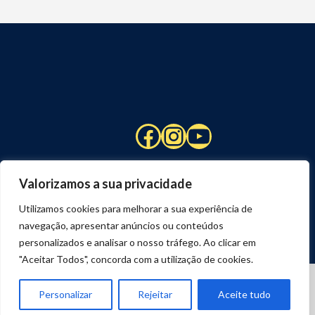
Facebook
Instagram
YouTube
Valorizamos a sua privacidade
Utilizamos cookies para melhorar a sua experiência de
navegação, apresentar anúncios ou conteúdos
personalizados e analisar o nosso tráfego. Ao clicar em
"Aceitar Todos", concorda com a utilização de cookies.
© 2026 STUART HCM | TODOS OS DIREITOS RESERVADOS
DESENVOLVIDO POR
JOSEXAVIER.COM
Personalizar
Rejeitar
Aceite tudo