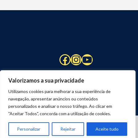
Facebook
Instagram
YouTube
Valorizamos a sua privacidade
Utilizamos cookies para melhorar a sua experiência de
navegação, apresentar anúncios ou conteúdos
personalizados e analisar o nosso tráfego. Ao clicar em
"Aceitar Todos", concorda com a utilização de cookies.
© 2026 STUART HCM | TODOS OS DIREITOS RESERVADOS
DESENVOLVIDO POR
JOSEXAVIER.COM
Personalizar
Rejeitar
Aceite tudo