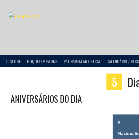
O CLUBE
HÓQUEI EM PATINS
PATINAGEM ARTÍSTICA
CALENDÁRIO / RES
5
Dia
ANIVERSÁRIOS DO DIA
#
Nacionali