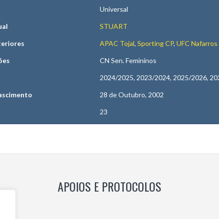
Universal
ual
STUART
teriores
APAC Tojal
,
Sporting CP
,
UFC Nafarros
ões
CN Sen. Femininos
2024/2025, 2023/2024, 2025/2026, 2
ascimento
28 de Outubro, 2002
23
APOIOS E PROTOCOLOS