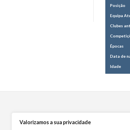
Posição
Equipa At
Clubes an
Competiç
Épocas
Data de n
Idade
Valorizamos a sua privacidade