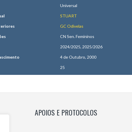
Universal
ual
STUART
teriores
GC Odivelas
ões
CN Sen. Femininos
2024/2025, 2025/2026
ascimento
4 de Outubro, 2000
25
APOIOS E PROTOCOLOS