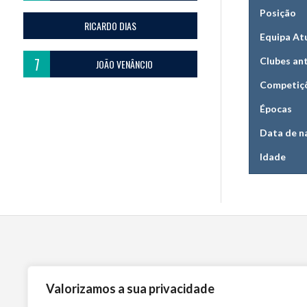
Posição
RICARDO DIAS
Equipa At
7
Clubes an
JOÃO VENÂNCIO
Competiç
Épocas
Data de n
Idade
Valorizamos a sua privacidade