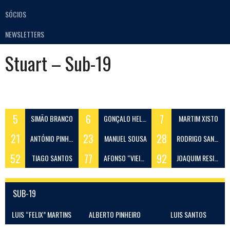
SÓCIOS
NEWSLETTERS
Stuart – Sub-19
5
6
7
SIMÃO BRANCO
GONÇALO HELFRICH
MARTIM XISTO
21
23
28
ANTÓNIO PINHEIRO
MANUEL SOUSA
RODRIGO SANTOS
52
77
92
TIAGO SANTOS
AFONSO “VIEIRA”
JOAQUIM RESINA
SUB-19
LUIS “FELIX” MARTINS
ALBERTO PINHEIRO
LUIS SANTOS