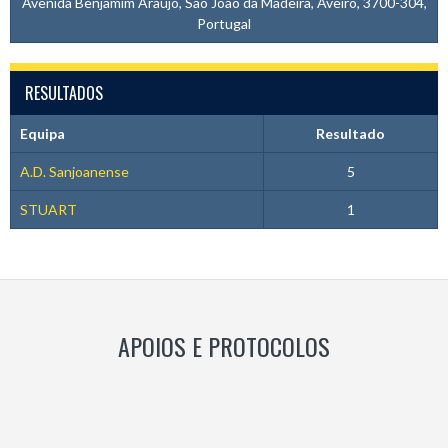
Avenida Benjamim Araújo, São João da Madeira, Aveiro, 3700-304,
Portugal
RESULTADOS
Equipa
Resultado
A.D. Sanjoanense
5
STUART
1
APOIOS E PROTOCOLOS