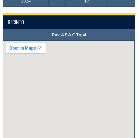
2024
17
RECINTO
Pav. A.P.A.C.Tojal