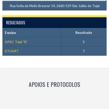
Rua Sofia de Mello Breyner 14, 2660-529 São Julião do Tojal
RESULTADOS
Equipa
Resultado
APAC Tojal “B”
5
STUART
7
APOIOS E PROTOCOLOS