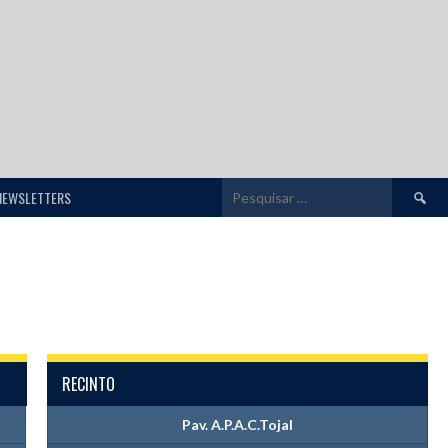
Pesquis
NEWSLETTERS
por:
RECINTO
Pav. A.P.A.C.Tojal