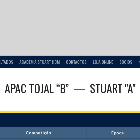
ULTADOS
ACADEMIA STUART HCM
CONTACTOS
LOJA ONLINE
SÓCIOS
APAC TOJAL “B”
—
STUART "A"
Competição
Época