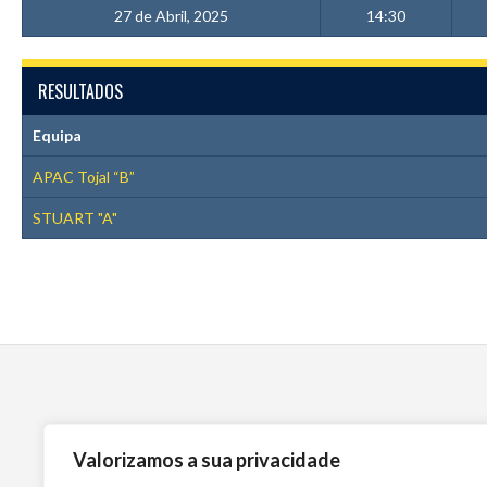
27 de Abril, 2025
14:30
RESULTADOS
Equipa
APAC Tojal “B”
STUART "A"
Valorizamos a sua privacidade