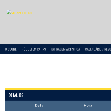
O CLUBE
HÓQUEI EM PATINS
PATINAGEM ARTÍSTICA
CALENDÁRIO / RES
DETALHES
Data
Hora