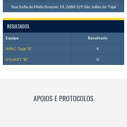
Rua Sofia de Mello Breyner 14, 2660-529 São Julião do Tojal
RESULTADOS
Equipa
Resultado
APAC Tojal “B”
4
STUART "B"
0
APOIOS E PROTOCOLOS