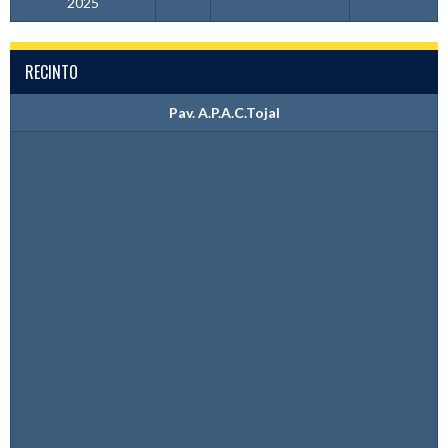
2025
RECINTO
Pav. A.P.A.C.Tojal