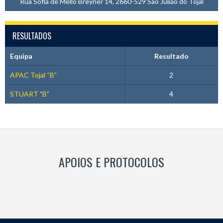
Rua Sofia de Mello Breyner 14, 2660-529 São Julião do Tojal
RESULTADOS
Equipa
Resultado
APAC Tojal “B”
2
STUART "B"
4
APOIOS E PROTOCOLOS