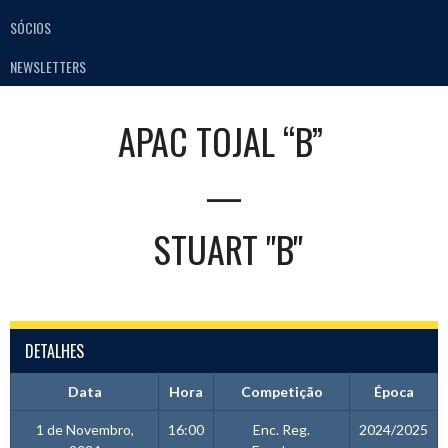
SÓCIOS
NEWSLETTERS
APAC TOJAL “B”
—
STUART "B"
DETALHES
Data
Hora
Competição
Época
1 de Novembro,
16:00
Enc. Reg.
2024/2025