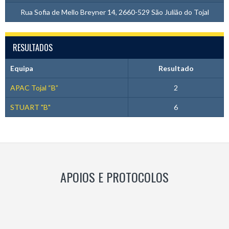
Rua Sofia de Mello Breyner 14, 2660-529 São Julião do Tojal
RESULTADOS
Equipa
Resultado
APAC Tojal “B”
2
STUART "B"
6
APOIOS E PROTOCOLOS