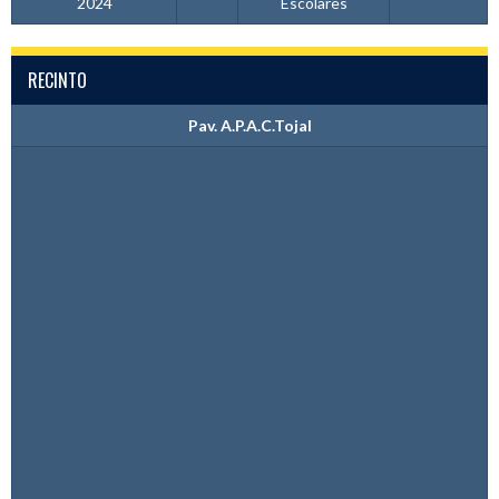
2024
Escolares
RECINTO
Pav. A.P.A.C.Tojal