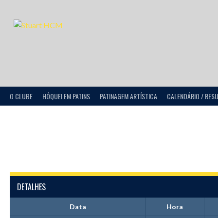
O CLUBE
HÓQUEI EM PATINS
PATINAGEM ARTÍSTICA
CALENDÁRIO / RES
DETALHES
Data
Hora