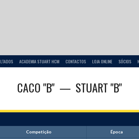
ULTADOS
ACADEMIA STUART HCM
CONTACTOS
LOJA ONLINE
SÓCIOS
CACO "B"
—
STUART "B"
Competição
Época