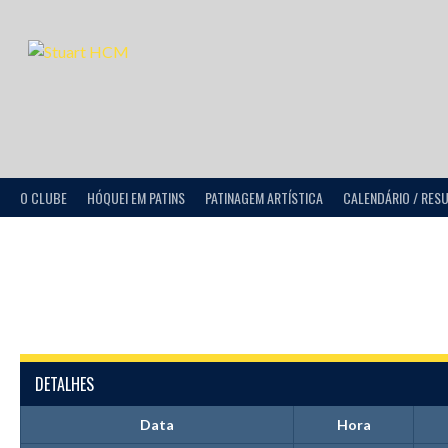
O CLUBE
HÓQUEI EM PATINS
PATINAGEM ARTÍSTICA
CALENDÁRIO / RES
DETALHES
Data
Hora