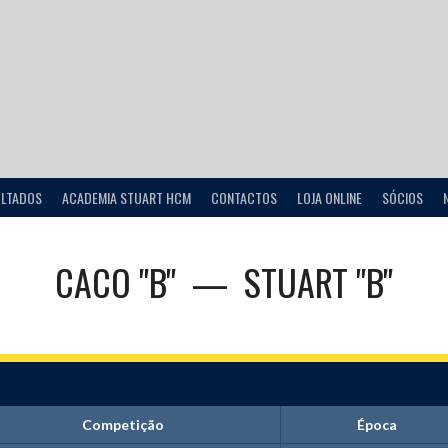
ULTADOS
ACADEMIA STUART HCM
CONTACTOS
LOJA ONLINE
SÓCIOS
CACO "B"
—
STUART "B"
Competição
Época