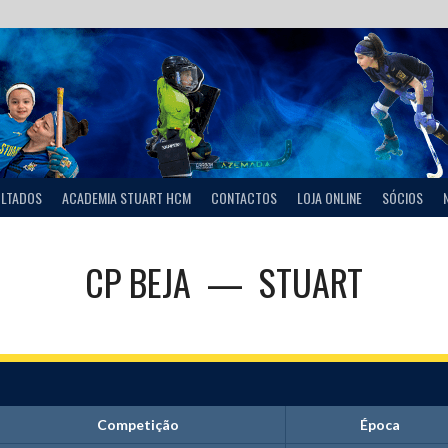
ULTADOS
ACADEMIA STUART HCM
CONTACTOS
LOJA ONLINE
SÓCIOS
CP BEJA
—
STUART
Competição
Época