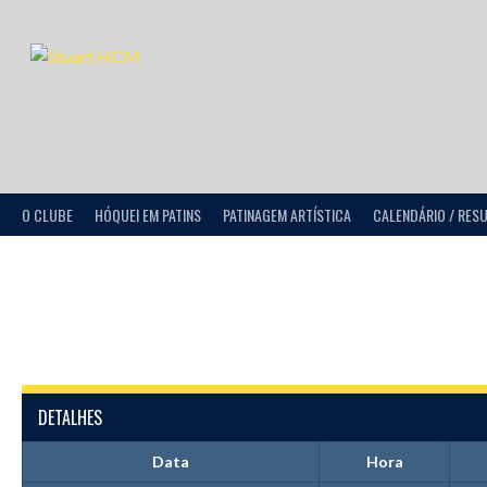
O CLUBE
HÓQUEI EM PATINS
PATINAGEM ARTÍSTICA
CALENDÁRIO / RES
DETALHES
Data
Hora