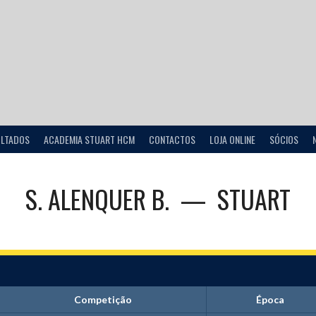
ULTADOS
ACADEMIA STUART HCM
CONTACTOS
LOJA ONLINE
SÓCIOS
S. ALENQUER B.
—
STUART
Competição
Época