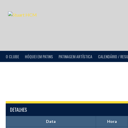
O CLUBE
HÓQUEI EM PATINS
PATINAGEM ARTÍSTICA
CALENDÁRIO / RES
DETALHES
Data
Hora