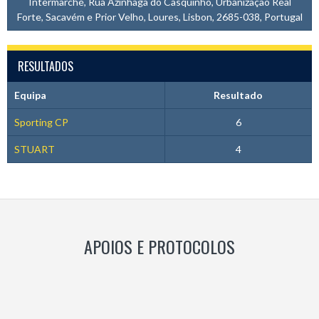
Intermarché, Rua Azinhaga do Casquinho, Urbanização Real
Forte, Sacavém e Prior Velho, Loures, Lisbon, 2685-038, Portugal
RESULTADOS
Equipa
Resultado
Sporting CP
6
STUART
4
APOIOS E PROTOCOLOS