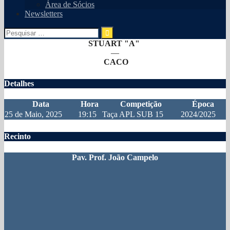
Área de Sócios
Newsletters
Pesquisar
por:
STUART "A"
—
CACO
Detalhes
Data
Hora
Competição
Época
25 de Maio, 2025
19:15
Taça APL SUB 15
2024/2025
Recinto
Pav. Prof. João Campelo