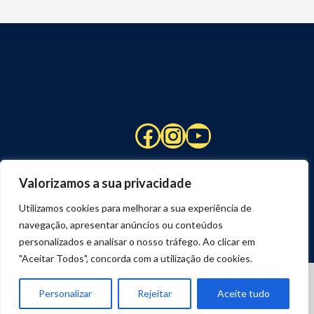
Facebook
Instagram
YouTube
Valorizamos a sua privacidade
Utilizamos cookies para melhorar a sua experiência de
navegação, apresentar anúncios ou conteúdos
personalizados e analisar o nosso tráfego. Ao clicar em
"Aceitar Todos", concorda com a utilização de cookies.
© 2026 STUART HCM | TODOS OS DIREITOS RESERVADOS
DESENVOLVIDO POR
JOSEXAVIER.COM
Personalizar
Rejeitar
Aceite tudo