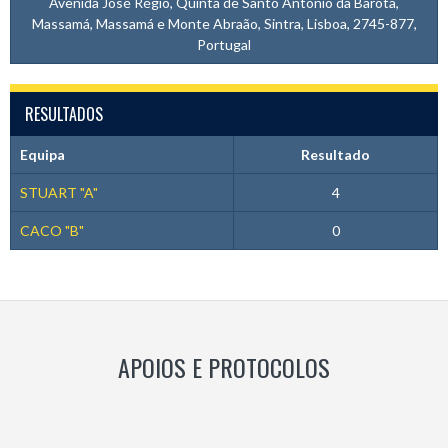
Avenida José Régio, Quinta de Santo António da Barôta,
Massamá, Massamá e Monte Abraão, Sintra, Lisboa, 2745-877,
Portugal
RESULTADOS
Equipa
Resultado
STUART "A"
4
CACO "B"
0
APOIOS E PROTOCOLOS