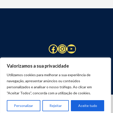
Facebook
Instagram
YouTube
Valorizamos a sua privacidade
Utilizamos cookies para melhorar a sua experiência de
navegação, apresentar anúncios ou conteúdos
personalizados e analisar o nosso tráfego. Ao clicar em
"Aceitar Todos", concorda com a utilização de cookies.
© 2026 STUART HCM | TODOS OS DIREITOS RESERVADOS
DESENVOLVIDO POR
JOSEXAVIER.COM
Personalizar
Rejeitar
Aceite tudo