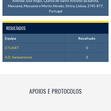
Avenida José Régio, Quinta de Santo António da Barôta,
Massamá, Massamá e Monte Abraão, Sintra, Lisboa, 2745-877,
Portugal
RESULTADOS
Equipa
Resultado
STUART
0
A.D. Sanjoanense
3
APOIOS E PROTOCOLOS