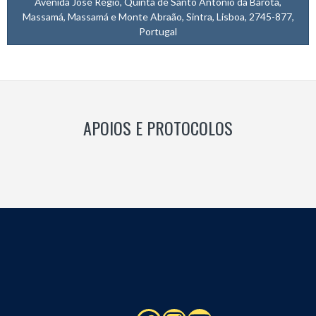
Avenida José Régio, Quinta de Santo António da Barôta,
Massamá, Massamá e Monte Abraão, Sintra, Lisboa, 2745-877,
Portugal
APOIOS E PROTOCOLOS