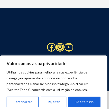
Facebook
Instagram
YouTube
Valorizamos a sua privacidade
Utilizamos cookies para melhorar a sua experiência de
navegação, apresentar anúncios ou conteúdos
personalizados e analisar o nosso tráfego. Ao clicar em
"Aceitar Todos", concorda com a utilização de cookies.
© 2026 STUART HCM | TODOS OS DIREITOS RESERVADOS
DESENVOLVIDO POR
JOSEXAVIER.COM
Personalizar
Rejeitar
Aceite tudo