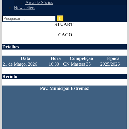
Área de Sócios
Newsletters
Pesquisar
por:
STUART
—
CACO
Detalhes
Data
Hora
Competição
Época
21 de Março, 2026
16:30
CN Masters 35
2025/2026
Recinto
Pav. Municipal Estremoz