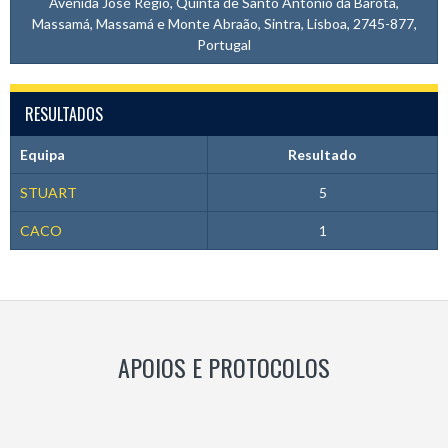
Avenida José Régio, Quinta de Santo António da Barôta,
Massamá, Massamá e Monte Abraão, Sintra, Lisboa, 2745-877,
Portugal
RESULTADOS
Equipa
Resultado
STUART
5
CACO
1
APOIOS E PROTOCOLOS