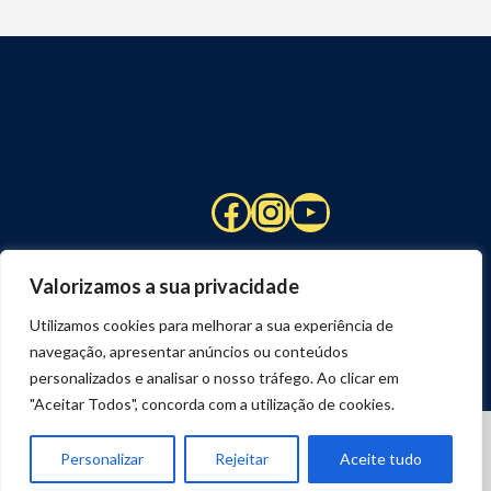
Facebook
Instagram
YouTube
Valorizamos a sua privacidade
Utilizamos cookies para melhorar a sua experiência de
navegação, apresentar anúncios ou conteúdos
personalizados e analisar o nosso tráfego. Ao clicar em
"Aceitar Todos", concorda com a utilização de cookies.
© 2026 STUART HCM | TODOS OS DIREITOS RESERVADOS
DESENVOLVIDO POR
JOSEXAVIER.COM
Personalizar
Rejeitar
Aceite tudo