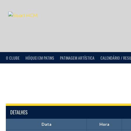
O CLUBE
HÓQUEI EM PATINS
PATINAGEM ARTÍSTICA
CALENDÁRIO / RES
DETALHES
Data
Hora