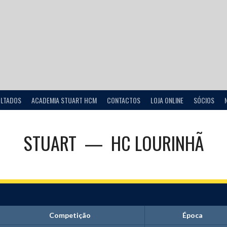
ULTADOS
ACADEMIA STUART HCM
CONTACTOS
LOJA ONLINE
SÓCIOS
STUART
—
HC LOURINHÃ
Competição
Época