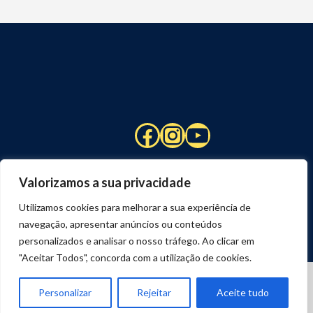
Facebook
Instagram
YouTube
Valorizamos a sua privacidade
Utilizamos cookies para melhorar a sua experiência de
navegação, apresentar anúncios ou conteúdos
personalizados e analisar o nosso tráfego. Ao clicar em
"Aceitar Todos", concorda com a utilização de cookies.
© 2026 STUART HCM | TODOS OS DIREITOS RESERVADOS
DESENVOLVIDO POR
JOSEXAVIER.COM
Personalizar
Rejeitar
Aceite tudo