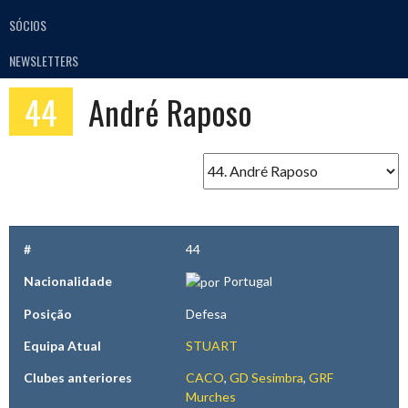
SÓCIOS
NEWSLETTERS
44
André Raposo
#
44
Nacionalidade
Portugal
Posição
Defesa
Equipa Atual
STUART
Clubes anteriores
CACO
,
GD Sesimbra
,
GRF
Murches