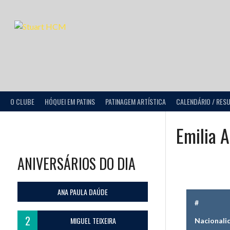
O CLUBE
HÓQUEI EM PATINS
PATINAGEM ARTÍSTICA
CALENDÁRIO / RES
Emilia A
ANIVERSÁRIOS DO DIA
ANA PAULA DAÚDE
#
2
MIGUEL TEIXEIRA
Nacionali