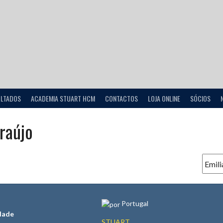
ULTADOS
ACADEMIA STUART HCM
CONTACTOS
LOJA ONLINE
SÓCIOS
raújo
Portugal
dade
STUART